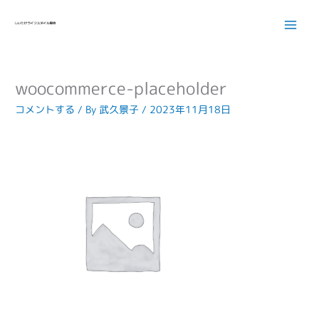
内
容
を
ス
キ
woocommerce-placeholder
ッ
プ
コメントする
/ By
武久景子
/
2023年11月18日