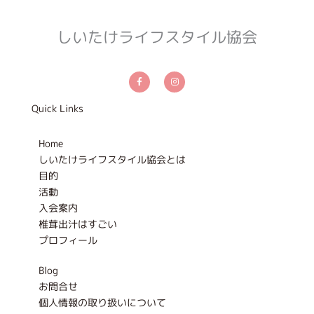
しいたけライフスタイル協会
F
I
a
n
c
s
e
t
b
a
Quick Links
o
g
o
r
k
a
-
m
Home
f
しいたけライフスタイル協会とは
目的
活動
入会案内
椎茸出汁はすごい
プロフィール
Blog
お問合せ
個人情報の取り扱いについて