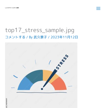
内
容
を
ス
キ
top17_stress_sample.jpg
ッ
プ
コメントする
/ By
武久景子
/
2023年11月12日