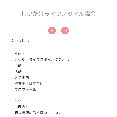
しいたけライフスタイル協会
F
I
a
n
c
s
e
t
b
a
Quick Links
o
g
o
r
k
a
-
m
Home
f
しいたけライフスタイル協会とは
目的
活動
入会案内
椎茸出汁はすごい
プロフィール
Blog
お問合せ
個人情報の取り扱いについて