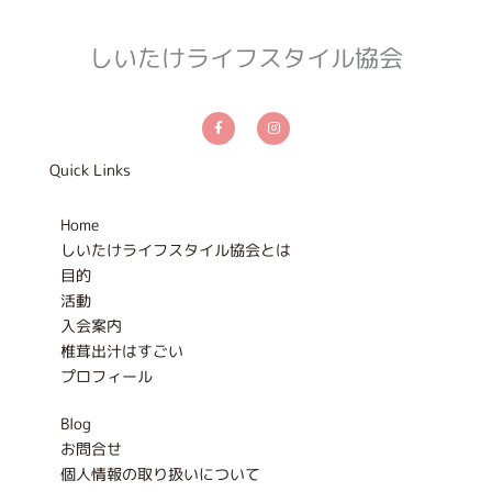
しいたけライフスタイル協会
F
I
a
n
c
s
e
t
b
a
Quick Links
o
g
o
r
k
a
-
m
Home
f
しいたけライフスタイル協会とは
目的
活動
入会案内
椎茸出汁はすごい
プロフィール
Blog
お問合せ
個人情報の取り扱いについて