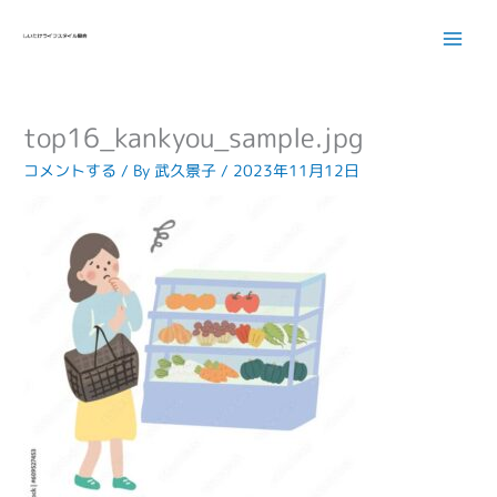
内
容
を
ス
キ
top16_kankyou_sample.jpg
ッ
プ
コメントする
/ By
武久景子
/
2023年11月12日