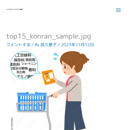
内
容
を
ス
キ
top15_konran_sample.jpg
ッ
プ
コメントする
/ By
武久景子
/
2023年11月12日