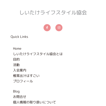
しいたけライフスタイル協会
F
I
a
n
c
s
e
t
b
a
Quick Links
o
g
o
r
k
a
-
m
Home
f
しいたけライフスタイル協会とは
目的
活動
入会案内
椎茸出汁はすごい
プロフィール
Blog
お問合せ
個人情報の取り扱いについて