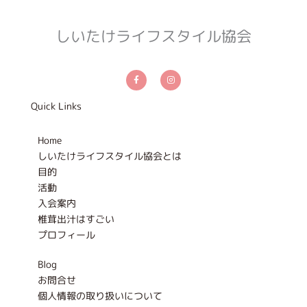
しいたけライフスタイル協会
F
I
a
n
c
s
e
t
b
a
Quick Links
o
g
o
r
k
a
-
m
Home
f
しいたけライフスタイル協会とは
目的
活動
入会案内
椎茸出汁はすごい
プロフィール
Blog
お問合せ
個人情報の取り扱いについて