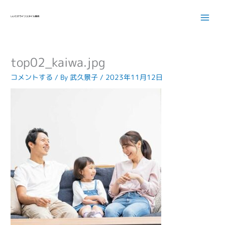
内
容
を
ス
キ
top02_kaiwa.jpg
ッ
プ
コメントする
/ By
武久景子
/
2023年11月12日