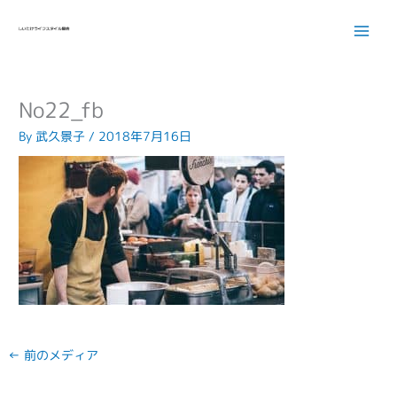
内
容
を
ス
キ
No22_fb
ッ
プ
By
武久景子
/
2018年7月16日
←
前のメディア