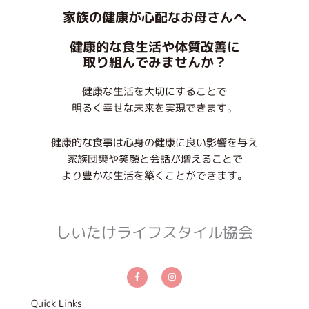
家族の健康が心配なお母さんへ
健康的な食生活や体質改善に
取り組んでみませんか？
健康な生活を大切にすることで
明るく幸せな未来を実現できます。
健康的な食事は心身の健康に良い影響を与え
家族団欒や笑顔と会話が増えることで
より豊かな生活を築くことができます。
しいたけライフスタイル協会
F
I
a
n
c
s
e
t
b
a
Quick Links
o
g