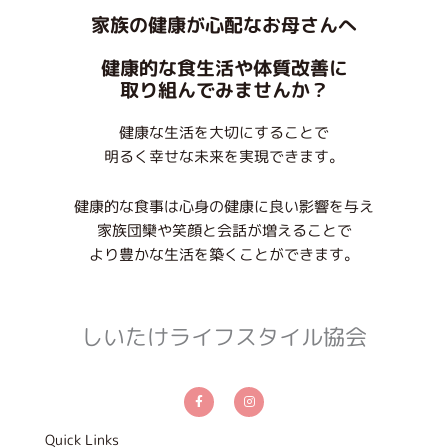
家族の健康が心配なお母さんへ
健康的な食生活や体質改善に
取り組んでみませんか？
健康な生活を大切にすることで
明るく幸せな未来を実現できます。
健康的な食事は心身の健康に良い影響を与え
家族団欒や笑顔と会話が増えることで
より豊かな生活を築くことができます。
しいたけライフスタイル協会
F
I
a
n
c
s
e
t
b
a
Quick Links
o
g