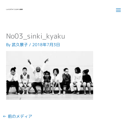
内
容
を
ス
キ
No03_sinki_kyaku
ッ
プ
By
武久景子
/
2018年7月3日
←
前のメディア