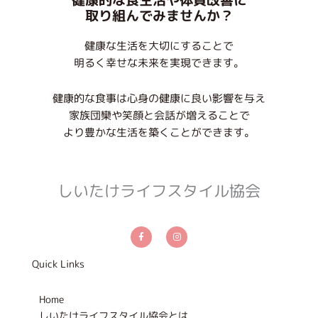
取り組んでみませんか？
健康な生活を大切にすることで
明るく幸せな未来を実現できます。
健康的な食事は心身の健康に良い影響を与え
家族団欒や笑顔と会話が増えることで
より豊かな生活を築くことができます。
しいたけライフスタイル協会
F
I
a
n
c
s
e
t
b
a
Quick Links
o
g
o
r
k
a
-
m
Home
f
しいたけライフスタイル協会とは