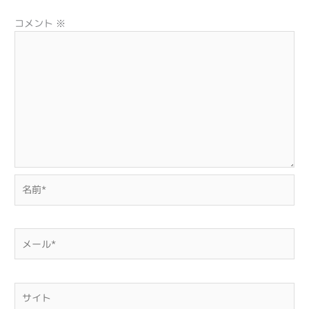
コメント
※
名
前
*
メ
ー
ル
*
サ
イ