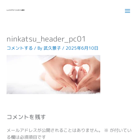
内
容
を
ス
キ
ninkatsu_header_pc01
ッ
プ
コメントする
/ By
武久景子
/
2025年6月10日
コメントを残す
メールアドレスが公開されることはありません。
※
が付いてい
る欄は必須項目です