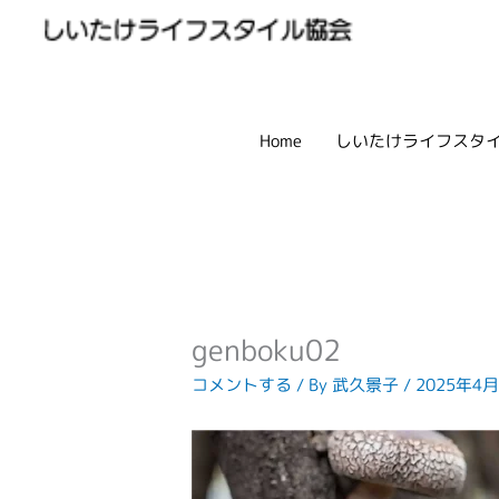
内
容
を
ス
キ
Home
しいたけライフスタ
ッ
プ
genboku02
コメントする
/ By
武久景子
/
2025年4