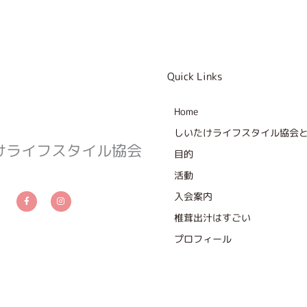
Quick Links
Home
しいたけライフスタイル協会
けライフスタイル協会
目的
活動
F
I
a
n
入会案内
c
s
e
t
b
a
椎茸出汁はすごい
o
g
o
r
プロフィール
k
a
-
m
f