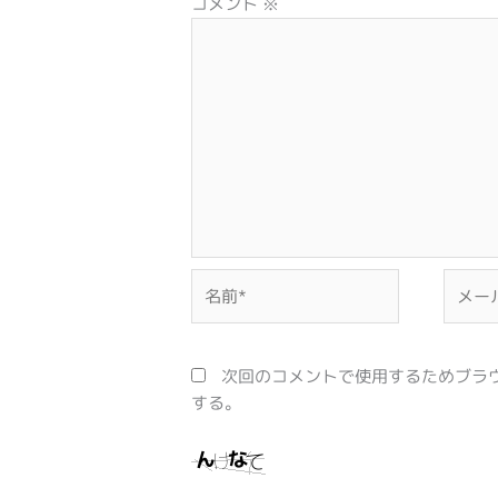
コメント
※
名
メ
前
ー
*
ル
*
次回のコメントで使用するためブラ
する。