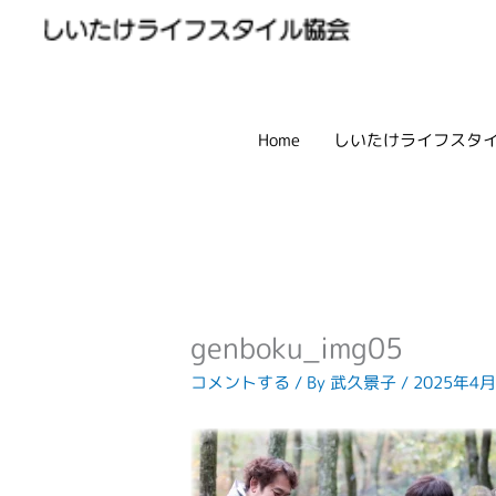
内
容
を
ス
キ
Home
しいたけライフスタ
ッ
プ
genboku_img05
コメントする
/ By
武久景子
/
2025年4