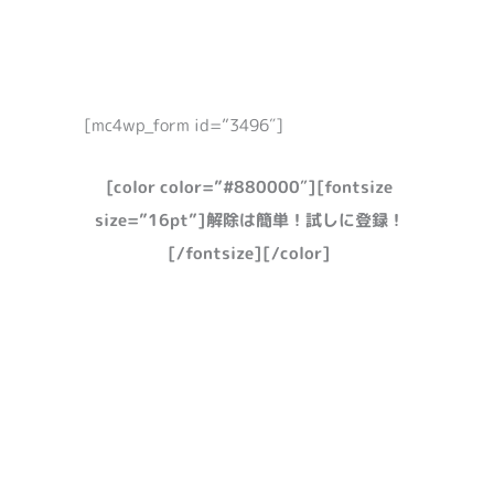
[mc4wp_form id=”3496″]
[color color=”#880000″][fontsize
size=”16pt”]解除は簡単！試しに登録！
[/fontsize][/color]