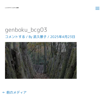
内
容
を
ス
キ
genboku_bcg03
ッ
プ
コメントする
/ By
武久景子
/
2025年4月23日
←
前のメディア