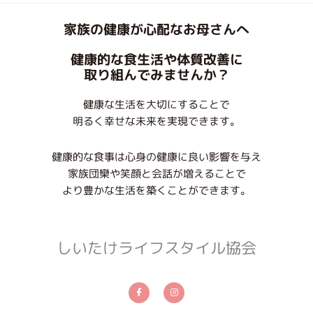
家族の健康が心配なお母さんへ
健康的な食生活や体質改善に
取り組んでみませんか？
健康な生活を大切にすることで
明るく幸せな未来を実現できます。
健康的な食事は心身の健康に良い影響を与え
家族団欒や笑顔と会話が増えることで
より豊かな生活を築くことができます。
しいたけライフスタイル協会
F
I
a
n
c
s
e
t
b
a