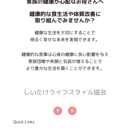
家族の健康が心配なお母さんへ
健康的な食生活や体質改善に
取り組んでみませんか？
健康な生活を大切にすることで
明るく幸せな未来を実現できます。
健康的な食事は心身の健康に良い影響を与え
家族団欒や笑顔と会話が増えることで
より豊かな生活を築くことができます。
しいたけライフスタイル協会
F
I
a
n
c
s
e
t
b
a
Quick Links
o
g
o
r
k
a