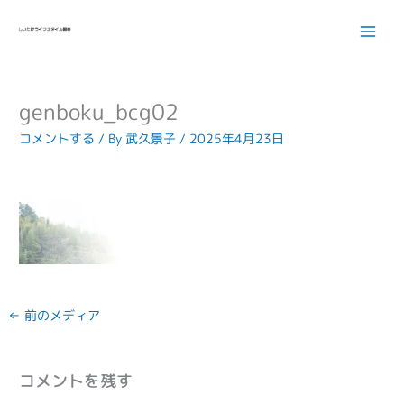
内
容
を
ス
キ
genboku_bcg02
ッ
プ
コメントする
/ By
武久景子
/
2025年4月23日
←
前のメディア
コメントを残す