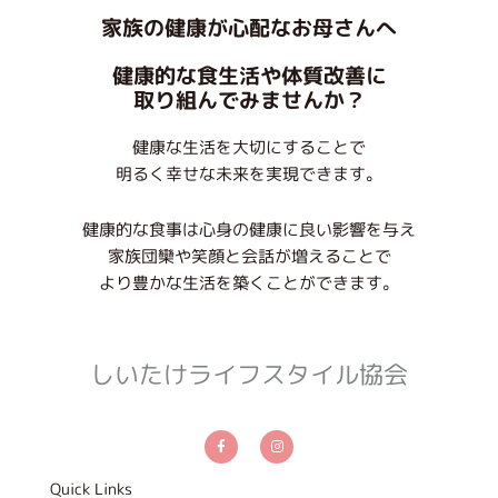
家族の健康が心配なお母さんへ
健康的な食生活や体質改善に
取り組んでみませんか？
健康な生活を大切にすることで
明るく幸せな未来を実現できます。
健康的な食事は心身の健康に良い影響を与え
家族団欒や笑顔と会話が増えることで
より豊かな生活を築くことができます。
しいたけライフスタイル協会
F
I
a
n
c
s
e
t
b
a
Quick Links
o
g