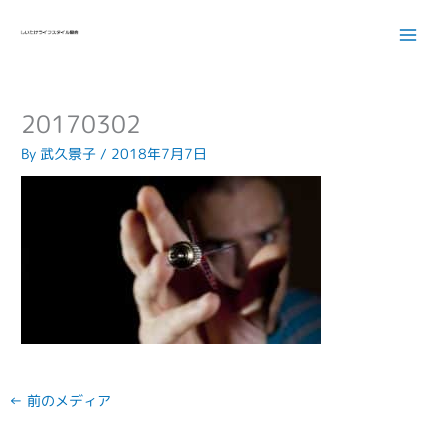
内
容
を
ス
キ
20170302
ッ
プ
By
武久景子
/
2018年7月7日
←
前のメディア