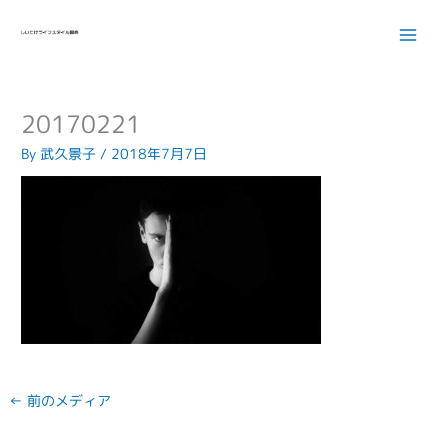
内
容
を
ス
キ
20170221
ッ
プ
By
武久景子
/
2018年7月7日
←
前のメディア