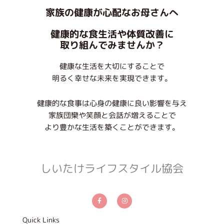
家族の健康が心配なお母さんへ
健康的な食生活や体質改善に
取り組んでみませんか？
健康な生活を大切にすることで
明るく幸せな未来を実現できます。
健康的な食事は心身の健康に良い影響を与え
家族団欒や笑顔と会話が増えることで
より豊かな生活を築くことができます。
しいたけライフスタイル協会
F
I
a
n
c
s
e
t
b
a
Quick Links
o
g