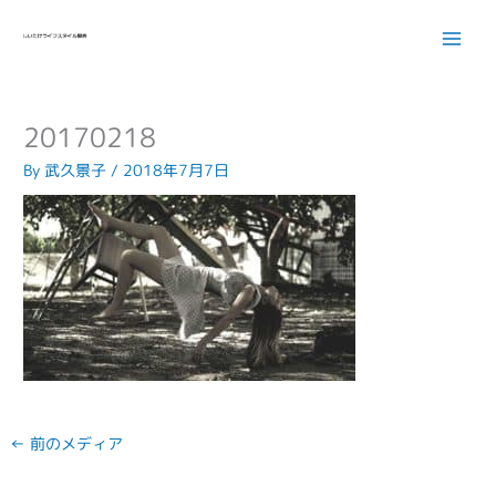
内
容
を
ス
キ
20170218
ッ
プ
By
武久景子
/
2018年7月7日
←
前のメディア