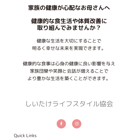
家族の健康が心配なお母さんへ
健康的な食生活や体質改善に
取り組んでみませんか？
健康な生活を大切にすることで
明るく幸せな未来を実現できます。
健康的な食事は心身の健康に良い影響を与え
家族団欒や笑顔と会話が増えることで
より豊かな生活を築くことができます。
しいたけライフスタイル協会
F
I
a
n
c
s
e
t
b
a
Quick Links
o
g