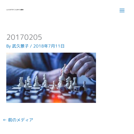
内
容
を
ス
キ
20170205
ッ
プ
By
武久景子
/
2018年7月11日
←
前のメディア