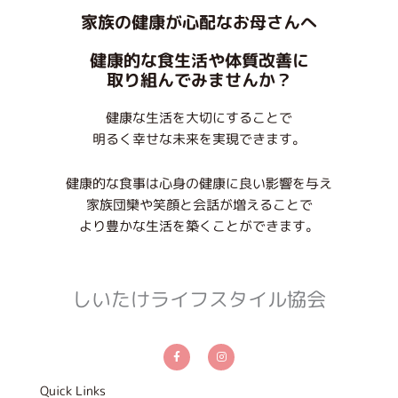
家族の健康が心配なお母さんへ
健康的な食生活や体質改善に
取り組んでみませんか？
健康な生活を大切にすることで
明るく幸せな未来を実現できます。
健康的な食事は心身の健康に良い影響を与え
家族団欒や笑顔と会話が増えることで
より豊かな生活を築くことができます。
しいたけライフスタイル協会
F
I
a
n
c
s
e
t
b
a
Quick Links
o
g