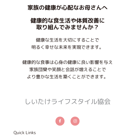
家族の健康が心配なお母さんへ
健康的な食生活や体質改善に
取り組んでみませんか？
健康な生活を大切にすることで
明るく幸せな未来を実現できます。
健康的な食事は心身の健康に良い影響を与え
家族団欒や笑顔と会話が増えることで
より豊かな生活を築くことができます。
しいたけライフスタイル協会
F
I
a
n
c
s
e
t
b
a
Quick Links
o
g