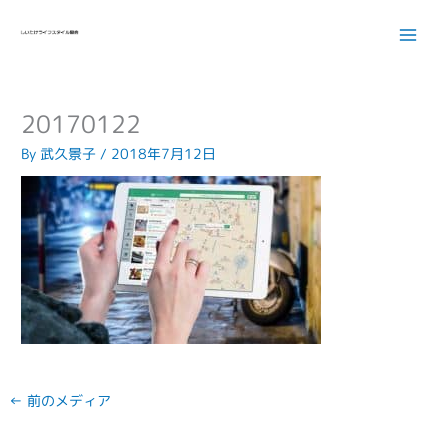
内
容
を
ス
キ
20170122
ッ
プ
By
武久景子
/
2018年7月12日
←
前のメディア