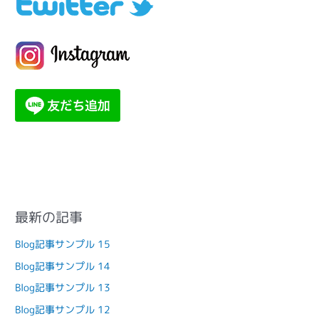
最新の記事
Blog記事サンプル 15
Blog記事サンプル 14
Blog記事サンプル 13
Blog記事サンプル 12