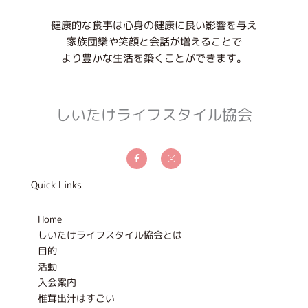
健康的な食事は心身の健康に良い影響を与え
家族団欒や笑顔と会話が増えることで
より豊かな生活を築くことができます。
しいたけライフスタイル協会
F
I
a
n
c
s
e
t
b
a
Quick Links
o
g
o
r
k
a
-
m
Home
f
しいたけライフスタイル協会とは
目的
活動
入会案内
椎茸出汁はすごい