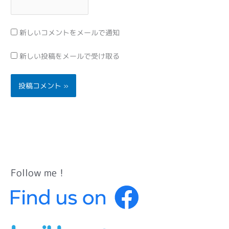
新しいコメントをメールで通知
新しい投稿をメールで受け取る
Follow me！