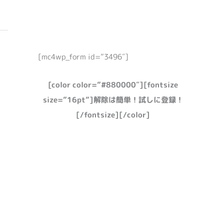
[mc4wp_form id=”3496″]
[color color=”#880000″][fontsize
size=”16pt”]解除は簡単！試しに登録！
[/fontsize][/color]