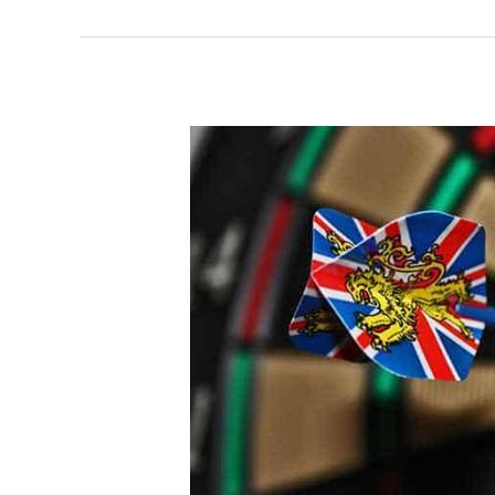
Blog
記
事
サ
ン
プ
ル
11