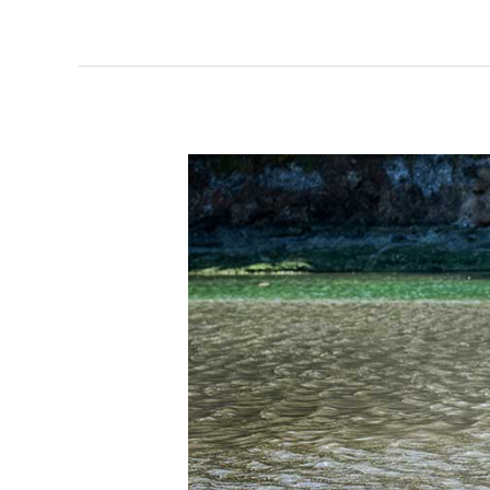
Blog
記
事
サ
ン
プ
ル
14