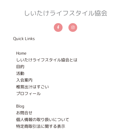
しいたけライフスタイル協会
F
I
a
n
c
s
e
t
b
a
Quick Links
o
g
o
r
k
a
-
m
Home
f
しいたけライフスタイル協会とは
目的
活動
入会案内
椎茸出汁はすごい
プロフィール
Blog
お問合せ
個人情報の取り扱いについて
特定商取引法に関する表示