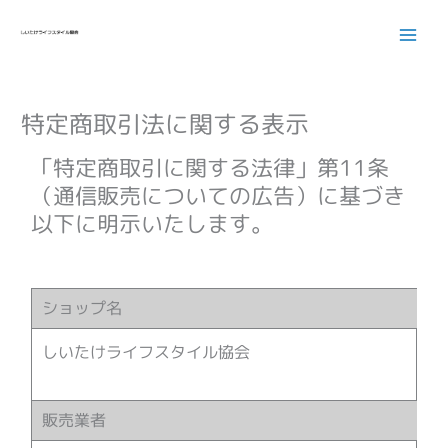
内
容
を
ス
キ
特定商取引法に関する表示
ッ
プ
「特定商取引に関する法律」第11条
（通信販売についての広告）に基づき
以下に明示いたします。
ショップ名
しいたけライフスタイル協会
販売業者